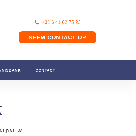
+31 6 41 02 75 23
NEEM CONTACT OP
NNISBANK
CONTACT
K
rijven te