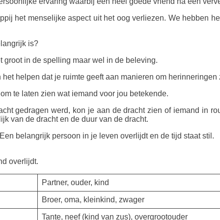
persoonlijke ervaring waarbij een heel goede vriend na een verv
ppij het menselijke aspect uit het oog verliezen. We hebben 
angrijk is?
et groot in de spelling maar wel in de beleving.
n het helpen dat je ruimte geeft aan manieren om herinneringen
e om te laten zien wat iemand voor jou betekende.
acht gedragen werd, kon je aan de dracht zien of iemand in r
jk van de dracht en de duur van de dracht.
Een belangrijk persoon in je leven overlijdt en de tijd staat stil.
d overlijdt.
Partner, ouder, kind
Broer, oma, kleinkind, zwager
Tante, neef (kind van zus), overgrootouder