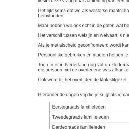
Ik stel deze vraag naar aanleiding van een 
Het lijkt soms dat we als westerse maatscha
beïnvloeden.
Maar hebben we ook echt in de gaten wat bel
Het verschil tussen welzijn en welvaart is ni
Als je met afscheid geconfronteerd wordt ka
Persoonlijke gebruiken en rituelen helpen j
Toen in er in Nederland nog vol op klederdr
die persoon met de overledene was afhankeli
Ook werd bij het overlijden de klok stilgezet. 
Hieronder de dagen vrij die je krijgt als ieman
Eerstegraads familieleden
Tweedegraads familieleden
Derdegraads familieleden